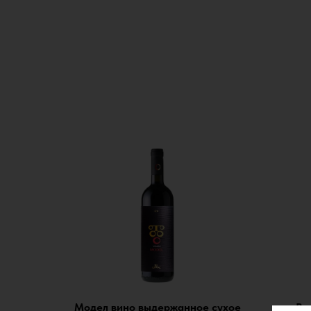
Модел вино выдержанное сухое
Ви