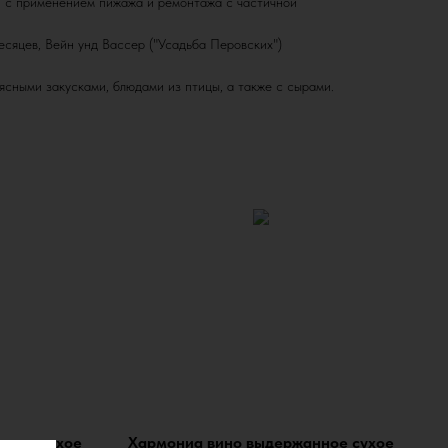
и с применением пижажа и ремонтажа с частичной
есяцев, Вейн унд Вассер ("Усадьба Перовских")
ясными закусками, блюдами из птицы, а также с сырами.
 полусухое
Хармониа вино выдержанное сухое