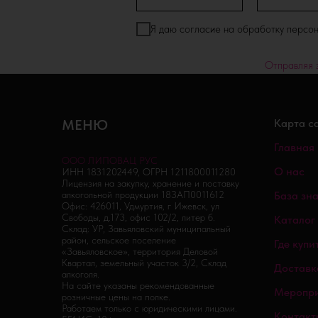
Я даю согласие на обработку персо
Отправляя 
МЕНЮ
Карта с
Главная
ООО ЛИПОВАЦ РУС
О нас
ИНН 1831202449, ОГРН 1211800011280
Лицензия на закупку, хранение и поставку
алкогольной продукции 18ЗАП0011612
База зн
Офис: 426011, Удмуртия, г Ижевск, ул
Свободы, д.173, офис 102/2, литер б.
Каталог
Склад: УР, Завьяловский муниципальный
район, сельское поселение
Где купи
«Завьяловское», территория Деловой
Квартал, земельный участок 3/2, Склад
Доставк
алкоголя.
На сайте указаны рекомендованные
Меропр
розничные цены на полке.
Работаем только с юридическими лицами.
Контакт