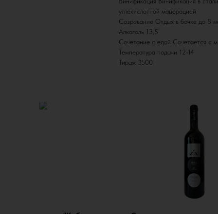
Винификация Винификация в стал
углекислотной мацерацией
Созревание Отдых в бочке до 8 м
Алкоголь 13,5
Сочетание с едой Сочетается с м
Температура подачи 12-14
Тираж 3500
но сухое красное "Каберне
Соул вино выдержанное