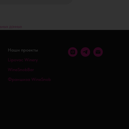
ьных данных
Наши проекты
Lipovac Winery
WineSnobBar
Франшиза WineSnob