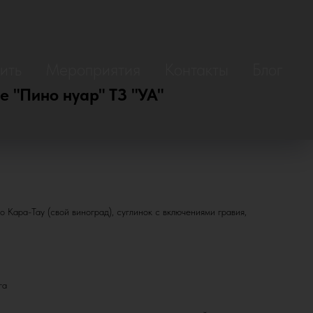
ить
Мероприятия
Контакты
Блог
е "Пино нуар" ТЗ "УА"
Кара-Тау (свой виноград), суглинок с включениями гравия,
га