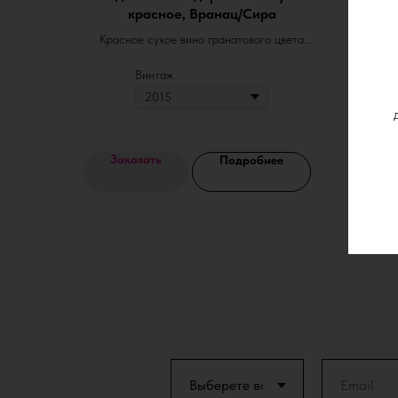
красное, Вранац/Сира
Красное сухое вино гранатового цвета
характеризуется сложной, элегантной
Винтаж
структурой. Это вино с высоким
Но
потенциалом, подходит для длительного
с
хранения, станет эксклюзивным
предложением в хорошей карте вин и
Рот
обогатит частную коллекцию.
ше
Заказать
З
Подробнее
п