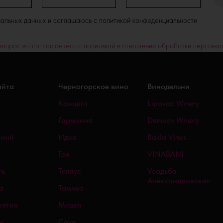
нальных данных и соглашаюсь с политикой конфеденциальности
запрос вы соглашаетесь с политикой в отношении обработки персонал
айта
Черногорское вино
Винодельни
Концепт
Lipovac Winery
Гармония
Denisov Winery
аний
Идея
Bakla Vines
Гея
VINABANI
ть
Теллус
Усадьба
Александровская
а
Таммуз
иятия
Модел
ы
Соул