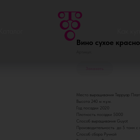
Каталог
Как куп
Вино сухое красно
Артикул:
Заказать
Место выращивания Терруар Плато 
Высота 240 м н.у.м.
Год посадки 2020
Плотность посадки 5000
Способ выращивания Guyot
Производительность до 5 тонн с 
Способ сбора Ручной