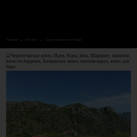
Главная
→
Каталог
→
Сухое белое вино Идеа