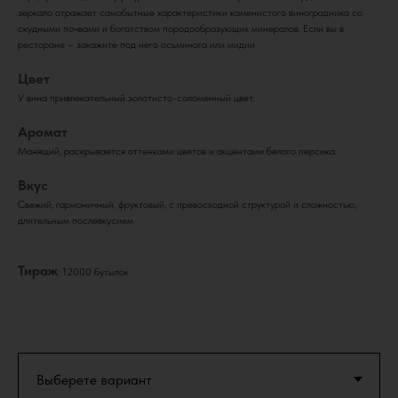
зеркало отражает самобытные характеристики каменистого виноградника со
скудными почвами и богатством породообразующих минералов. Если вы в
ресторане – закажите под него осьминога или мидии
Цвет
У вина привлекательный золотисто-соломенный цвет.
Аромат
Манящий, раскрывается оттенками цветов и акцентами белого персика.
Вкус
Свежий, гармоничный, фруктовый, с превосходной структурой и сложностью,
длительным послевкусием
Тираж
: 12000 бутылок