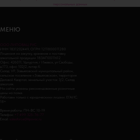
персональных данных
МЕНЮ
ООО ЛИПОВАЦ РУС
ИНН 1831202449, ОГРН 1211800011280
Лицензия на закупку, хранение и поставку
алкогольной продукции 18ЗАП0011612
Офис: 426011, Удмуртия, г Ижевск, ул Свободы,
д.173, офис 102/2, литер б.
Склад: УР, Завьяловский муниципальный район,
сельское поселение «Завьяловское», территория
Деловой Квартал, земельный участок 3/2, Склад
алкоголя.
На сайте указаны рекомендованные розничные
цены на полке.
Работаем только с юридическими лицами. ЕГАИС.
18+
Время работы: ПН-ВС 10-19
Телефон:
+7 499 325-76-77
Email:
salesforce@lipovac.ru