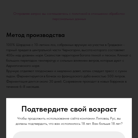
Отправляя запрос вы соглашаетесь с политикой в отношении обработки
персональных данных
Метод производства
100% Шардоне с 10-летних лоз, собранных вручную на участке в Граджани -
горный предел в центральной части Черногории, высота которого составляет
400м над уровнем моря. Скалистая территория богата глиной и песком. Климат с
большим перепадом температур и сильным влиянием ветров, которые дуют с
Адриатического моря.
Вручную отделяют плодоножки и медленно давят, затем следует пресс с сухим
льдом. Ферментируется в бочках из французского дуба емкостью 500 литров.
Ферментация длится около 30 дней. Созревание проходит в новых барриках в
течение 6-8 месяцев.
Подтвердите свой возраст
Виноград Chardonnay
Чтобы продолжить использование сайта компании Липовац Рус, вы
Сорт Chardonnay – французский сорт, проделавший путь из зарослей
должны подтвердить, что вам исполнилось 18 лет. Вам больше 18 лет?
чертополоха в винные бутики всего мира. Своё название он позаимствовал у
бургундской деревни Шардоне (по-французски chardon — чертополох). Древние