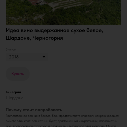
Идеа вино выдержанное сухое белое,
Шардоне, Черногория
Винтаж
Купить
Виноград
Шардоне
Почему стоит попробовать
Расплавленное солнце в бокале. Если предпочитаете классику жанра в хорошем
смысле этих слов: деликатный букет, приглушенный и вкрадчивый, маслянистый
вкус, превосходная структура и сложность – выбирайте этот шардоне. Он как