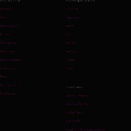
Карта сайта
Черногорское вино
Главная
Концепт
О нас
Гармония
База знаний
Идея
Каталог
Гея
Где купить
Теллус
Доставка
Таммуз
Мероприятия
Модел
Контакты
Соул
Блог
Карта сайта
Винодельни
Политики
Lipovac Winery
Denisov Winery
Bakla Vines
VINABANI
Усадьба Александровская