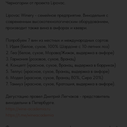
Черногории от проекта Lipovac.
Lipovac Winery - семейное предприятие. Винодельня с
современным высокотехнологическим оборудованием,
производит также вина в амфорах и квеври.
Попробуем 7 вин из местных и международных сортов:
1. Идея (белое, сухое, 100% Шардоне с 10-летних лоз)
2. Геа (белое, сухое, Морава/Жижак, выдержка в амфоре)
3. Гармония (розовое, сухое, Вранац)
4. Концепт (красное, сухое, Вранац, выдержка в барриках)
5. Теллус (красное, сухое, Вранац, выдержка в амфоре)
6. Модел (красное, сухое, Вранац 80%, Сира 20%)
7. Таммуз (красное, сухое, Кратошия, выдержка в амфоре).
Дегустацию провел Дмитрий Легчаков - представитель
винодельни в Петербурге.
https://wine-academia.ru
https://t.me/wineacademia