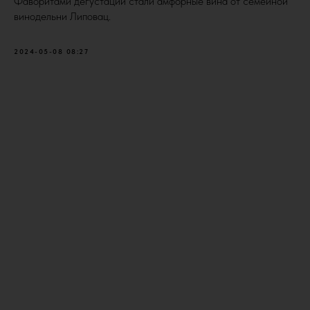
Фаворитами дегустации стали амфорные вина от семейной
винодельни Липовац.
2024-05-08 08:27